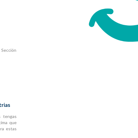
 Sección
trias
s tengas
tima que
ra estas