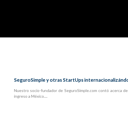
SeguroSimple y otras StartUps internacionalizánd
Nuestro socio-fundador de SeguroSimple.com contó acerca de
ingreso a México....