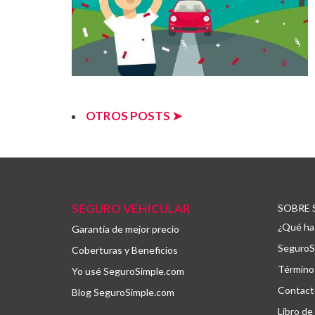
OTROS POSTS ➤
SEGURO VEHICULAR
SOBRE 
¿Qué ha
Garantía de mejor precio
SeguroSi
Coberturas y Beneficios
Términos
Yo usé SeguroSimple.com
Contact
Blog SeguroSimple.com
Libro de