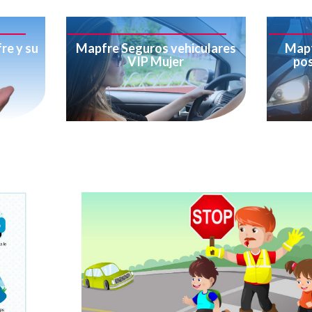
re y su
Mapfre Seguros vehiculares
Mapf
VIP Mujer
pos