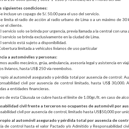
as siguientes condiciones:
e incluye un copago de S/. 50.00 para el uso del servicio.
Se limita el radio de acción al radio urbano de Lima o a un máximo de 30
or el cliente.
l servicio solo se brinda por urgencia, previa llamada a la central con una
El servicio se brinda exclusivamente en la ciudad de Lima.
l servicio está sujeto a disponibilidad.
Cobertura limitada a vehículos livianos de uso particular
ncia a automóviles y personas:
os auxilio mecánico, grúa, ambulancia, asesoría legal y asistencia en viaje
os livianos, hasta US$ 250 vía reembolso.
opio al automóvil asegurado y pérdida total por ausencia de control: Au
nsabilidad civil por ausencia de control limitado, hasta US$ 30,000. A
as a entidades financieras.
ro de esta Cláusula se cubre hasta el límite de 1.00gr./lt. en caso de alc
sabilidad civil frente a terceron no ocupantes de automóvil por aus
abilidad civil por ausencia de control, limitado hasta US$50,000 por uni
ropio al automóvil asegurado y pérdida total por ausencia de contr
a de control hasta el valor Pactado y/o Admitido y Responsabilidad civi