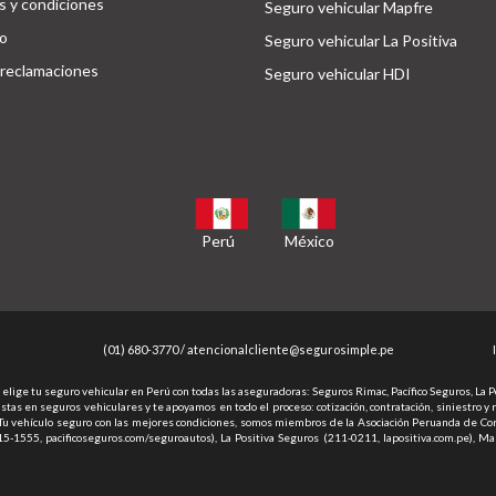
 y condiciones
Seguro vehicular Mapfre
o
Seguro vehicular La Positiva
 reclamaciones
Seguro vehicular HDI
Perú
México
(01) 680-3770 /
atencionalcliente@segurosimple.pe
lige tu seguro vehicular en Perú con todas las aseguradoras: Seguros Rimac, Pacífico Seguros, La 
as en seguros vehiculares y te apoyamos en todo el proceso: cotización, contratación, siniestro y
. Tu vehículo seguro con las mejores condiciones, somos miembros de la Asociación Peruanda de Cor
415-1555, pacificoseguros.com/seguroautos), La Positiva Seguros (211-0211, lapositiva.com.pe), 