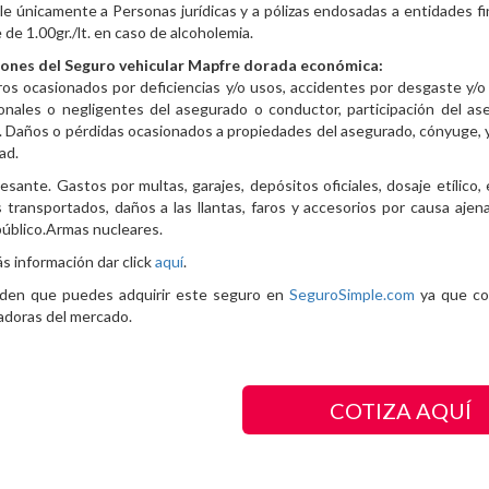
le únicamente a Personas jurídicas y a pólizas endosadas a entidades f
te de 1.00gr./lt. en caso de alcoholemia.
iones del Seguro vehicular Mapfre dorada económica:
ros ocasionados por deficiencias y/o usos, accidentes por desgaste y/o
ionales o negligentes del asegurado o conductor, participación del a
. Daños o pérdidas ocasionados a propiedades del asegurado, cónyuge, y
ad.
esante. Gastos por multas, garajes, depósitos oficiales, dosaje etílico,
 transportados, daños a las llantas, faros y accesorios por causa ajena 
úblico.Armas nucleares.
s información dar click
aquí
.
den que puedes adquirir este seguro en
SeguroSimple.com
ya que co
adoras del mercado.
COTIZA AQUÍ