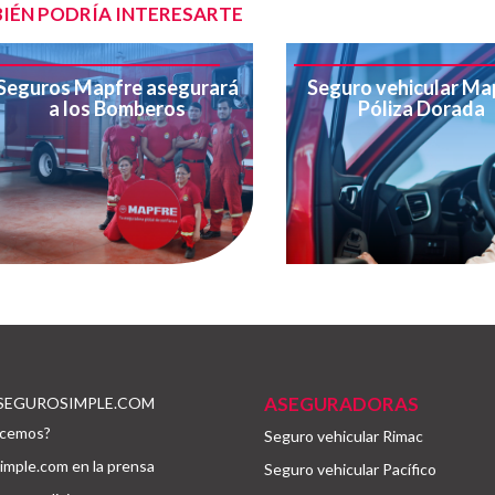
IÉN PODRÍA INTERESARTE
Seguros Mapfre asegurará
Seguro vehicular Ma
a los Bomberos
Póliza Dorada
ASEGURADORAS
SEGUROSIMPLE.COM
cemos?
Seguro vehicular Rimac
mple.com en la prensa
Seguro vehicular Pacífico