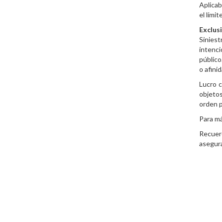
Aplicab
el lími
Exclus
Siniest
intenc
público
o afinid
Lucro c
objetos
orden p
Para má
Recuer
asegur