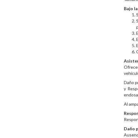
Bajo l
S
p
E
E
Asiste
Ofrecem
vehícul
Daño pr
y Respo
endosad
Al ampa
Respon
Respons
Daño p
Ausenci