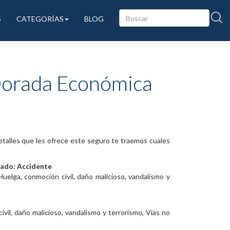
S
CATEGORÍAS
BLOG
Dorada Económica
talles que les ofrece este seguro te traemos cuales
rado:
Accidente
uelga, conmoción civil, daño malicioso, vandalismo y
il, daño malicioso, vandalismo y terrorismo, Vías no