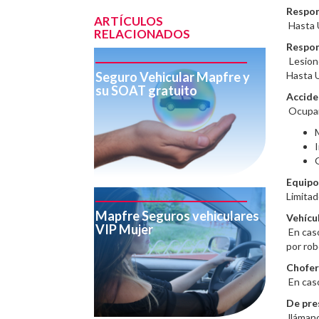
Respon
ARTÍCULOS
Hasta 
RELACIONADOS
Respon
Lesione
Seguro Vehicular Mapfre y
Hasta 
su SOAT gratuito
Accide
Ocupant
Equipo
Limitad
Mapfre Seguros vehiculares
Vehícu
VIP Mujer
En caso
por rob
Chofer
En caso
De pre
llámano