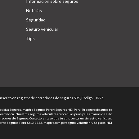
Información sobre seguros
Noticias
Seguridad
Seguro vehicular
Tips
Inscrito en registro de corredores de seguros SBS, Código J-0775.
Positiva Seguros, Mapfre Seguros Perú y Seguros HDI Perú. Tu seguro de autos te
 renovación. Nuestros seguros vehiculares cubren las principales marcas de auto
redores de Seguros. Contacto en caso que tu auto tenga un siniestro vehicular:
Mapfre Seguros Perú (213-3333, mapfre.com.pe/seguro-vehicular) y Seguros HDI