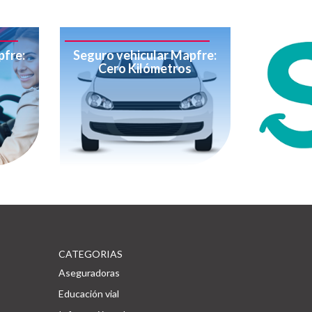
pfre:
Seguro vehicular Mapfre:
Cero Kilómetros
CATEGORIAS
Aseguradoras
Educación vial