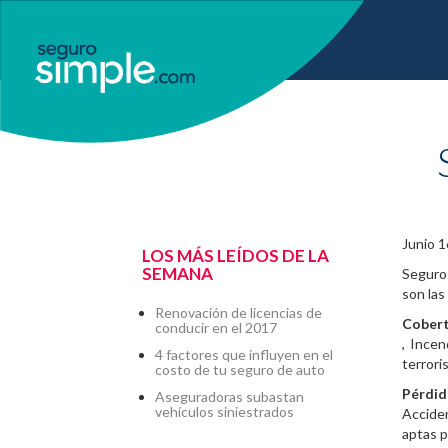
Junio 1
LOS MÁS LEÍDOS DE LA
SEMANA
Seguro 
son las
Renovación de licencias de
Cobert
conducir en el 2017
, Incen
4 factores que influyen en el
terrori
costo de tu seguro de auto
Pérdid
Aseguradoras subastan
vehículos siniestrados
Acciden
aptas p