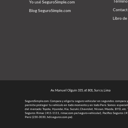
Términos
Yo usé SeguroSimple.com
Contact
Blog SeguroSimple.com
Libro de
Av. Manuel Olguín 335, of. 801, Surco, Lima
SeguroSimple.com. Compara y elige tu seguro vehicular en segundos. compara y e
permite proteger tu vehículo en todo momento y en todo Perú. Somos especialist
del mercado: Toyota, Hyundai, Kia, Suzuki, Chevrolet, Nissan, Mazda, BYD, etc
Seguros Rimac (411-1111, rimac.com.pe/seguro-vehicular), Pacífico Seguros (
Perú (230-3030, hdiseguros.com.pe).