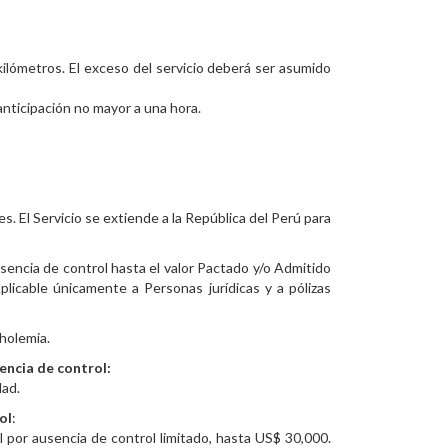
 kilómetros. El exceso del servicio deberá ser asumido
 anticipación no mayor a una hora.
s. El Servicio se extiende a la República del Perú para
sencia de control hasta el valor Pactado y/o Admitido
plicable únicamente a Personas jurídicas y a pólizas
oholemia.
encia de control:
dad.
ol
:
l por ausencia de control limitado, hasta US$ 30,000.