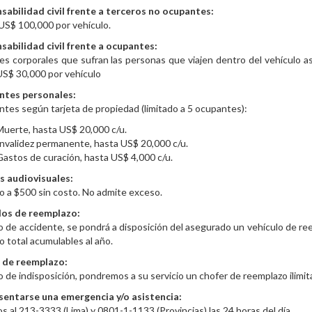
sabilidad civil frente a terceros no ocupantes:
US$ 100,000 por vehículo.
sabilidad civil frente a ocupantes:
s corporales que sufran las personas que viajen dentro del vehículo as
US$ 30,000 por vehículo
ntes personales:
es según tarjeta de propiedad (limitado a 5 ocupantes):
Muerte, hasta US$ 20,000 c/u.
Invalidez permanente, hasta US$ 20,000 c/u.
Gastos de curación, hasta US$ 4,000 c/u.
s audiovisuales:
o a $500 sin costo. No admite exceso.
los de reemplazo:
 de accidente, se pondrá a disposición del asegurado un vehículo de ree
o total acumulables al año.
 de reemplazo:
 de indisposición, pondremos a su servicio un chofer de reemplazo ilimit
sentarse una emergencia y/o asistencia:
s al 213-3333 (Lima) y 0801-1-1133 (Provincias) las 24 horas del día.