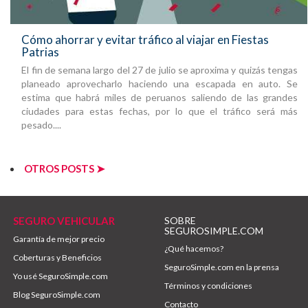
Cómo ahorrar y evitar tráfico al viajar en Fiestas
Patrias
El fin de semana largo del 27 de julio se aproxima y quizás tengas
planeado aprovecharlo haciendo una escapada en auto. Se
estima que habrá miles de peruanos saliendo de las grandes
ciudades para estas fechas, por lo que el tráfico será más
pesado....
OTROS POSTS ➤
SEGURO VEHICULAR
SOBRE
SEGUROSIMPLE.COM
Garantía de mejor precio
¿Qué hacemos?
Coberturas y Beneficios
SeguroSimple.com en la prensa
Yo usé SeguroSimple.com
Términos y condiciones
Blog SeguroSimple.com
Contacto