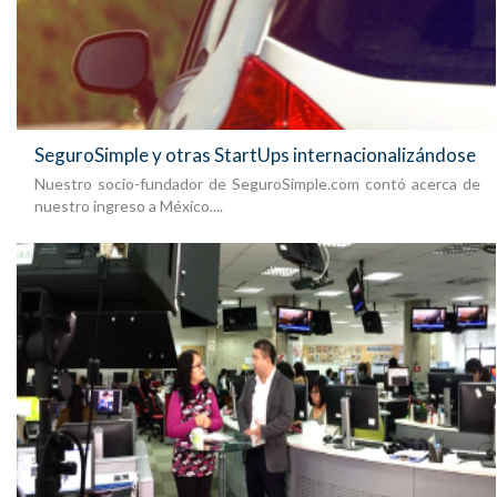
SeguroSimple y otras StartUps internacionalizándose
Nuestro socio-fundador de SeguroSimple.com contó acerca de
nuestro ingreso a México....