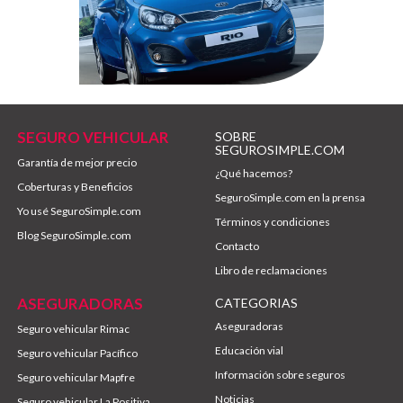
SEGURO VEHICULAR
SOBRE
SEGUROSIMPLE.COM
Garantía de mejor precio
¿Qué hacemos?
Coberturas y Beneficios
SeguroSimple.com en la prensa
Yo usé SeguroSimple.com
Términos y condiciones
Blog SeguroSimple.com
Contacto
Libro de reclamaciones
ASEGURADORAS
CATEGORIAS
Aseguradoras
Seguro vehicular Rimac
Educación vial
Seguro vehicular Pacífico
Información sobre seguros
Seguro vehicular Mapfre
Noticias
Seguro vehicular La Positiva