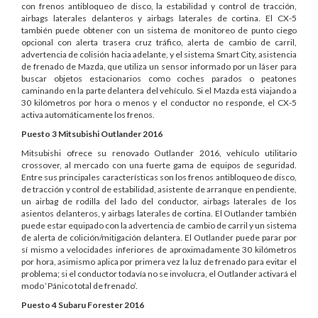
con frenos antibloqueo de disco, la estabilidad y control de tracción,
airbags laterales delanteros y airbags laterales de cortina. El CX-5
también puede obtener con un sistema de monitoreo de punto ciego
opcional con alerta trasera cruz tráfico, alerta de cambio de carril,
advertencia de colisión hacia adelante, y el sistema Smart City, asistencia
de frenado de Mazda, que utiliza un sensor informado por un láser para
buscar objetos estacionarios como coches parados o peatones
caminando en la parte delantera del vehículo. Si el Mazda está viajando a
30 kilómetros por hora o menos y el conductor no responde, el CX-5
activa automáticamente los frenos.
Puesto 3
Mitsubishi Outlander 2016
Mitsubishi ofrece su renovado Outlander 2016, vehículo utilitario
crossover, al mercado con una fuerte gama de equipos de seguridad.
Entre sus principales características son los frenos antibloqueo de disco,
de tracción y control de estabilidad, asistente de arranque en pendiente,
un airbag de rodilla del lado del conductor, airbags laterales de los
asientos delanteros, y airbags laterales de cortina. El Outlander también
puede estar equipado con la advertencia de cambio de carril y un sistema
de alerta de colición/mitigación delantera. El Outlander puede parar por
sí mismo a velocidades inferiores de aproximadamente 30 kilómetros
por hora, asimismo aplica por primera vez la luz de frenado para evitar el
problema; si el conductor todavía no se involucra, el Outlander activará el
modo ‘Pánico total de frenado’.
Puesto 4
Subaru Forester 2016