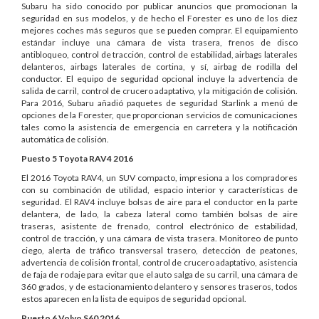
Subaru ha sido conocido por publicar anuncios que promocionan la
seguridad en sus modelos, y de hecho el Forester es uno de los diez
mejores coches más seguros que se pueden comprar. El equipamiento
estándar incluye una cámara de vista trasera, frenos de disco
antibloqueo, control de tracción, control de estabilidad, airbags laterales
delanteros, airbags laterales de cortina, y sí, airbag de rodilla del
conductor. El equipo de seguridad opcional incluye la advertencia de
salida de carril, control de crucero adaptativo, y la mitigación de colisión.
Para 2016, Subaru añadió paquetes de seguridad Starlink a menú de
opciones de la Forester, que proporcionan servicios de comunicaciones
tales como la asistencia de emergencia en carretera y la notificación
automática de colisión.
Puesto 5
Toyota RAV4 2016
El 2016 Toyota RAV4, un SUV compacto, impresiona a los compradores
con su combinación de utilidad, espacio interior y características de
seguridad. El RAV4 incluye bolsas de aire para el conductor en la parte
delantera, de lado, la cabeza lateral como también bolsas de aire
traseras, asistente de frenado, control electrónico de estabilidad,
control de tracción, y una cámara de vista trasera. Monitoreo de punto
ciego, alerta de tráfico transversal trasero, detección de peatones,
advertencia de colisión frontal, control de crucero adaptativo, asistencia
de faja de rodaje para evitar que el auto salga de su carril, una cámara de
360 grados, y de estacionamiento delantero y sensores traseros, todos
estos aparecen en la lista de equipos de seguridad opcional.
Puesto 6
Volvo S60 2016