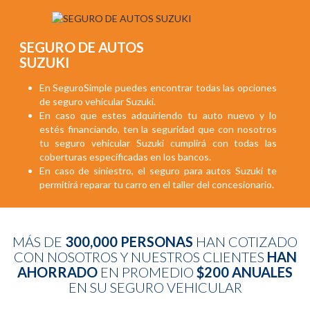
SEGURO DE AUTOS
SUZUKI
En SeguroSimple puedes encontrar todas las opciones
de seguro vehicular Suzuki.
En caso que estes adquiriendo tu auto nuevo y lo
estés financiando, ten la seguridad que con nosotros
tu seguro vehicular Suzuki cumplirá con todas las
coberturas especificadas en los bancos.
En caso de siniestro, el seguro para autos Suzuki te
permitirá reparar tu carro en el taller del concesionario.
MÁS DE
300,000 PERSONAS
HAN COTIZADO
CON NOSOTROS Y NUESTROS CLIENTES
HAN
AHORRADO
EN PROMEDIO
$200 ANUALES
EN SU SEGURO VEHICULAR