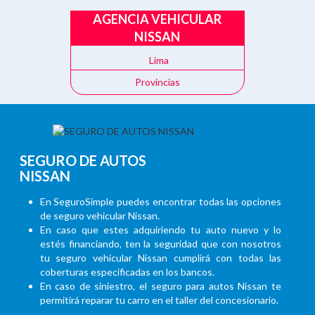
AGENCIA VEHICULAR
NISSAN
Lima
Provincias
SEGURO DE AUTOS
NISSAN
En SeguroSimple puedes encontrar todas las opciones
de seguro vehicular Nissan.
En caso que estes adquiriendo tu auto nuevo y lo
estés financiando, ten la seguridad que con nosotros
tu seguro vehicular Nissan cumplirá con todas las
coberturas especificadas en los bancos.
En caso de siniestro, el seguro para autos Nissan te
permitirá reparar tu carro en el taller del concesionario.