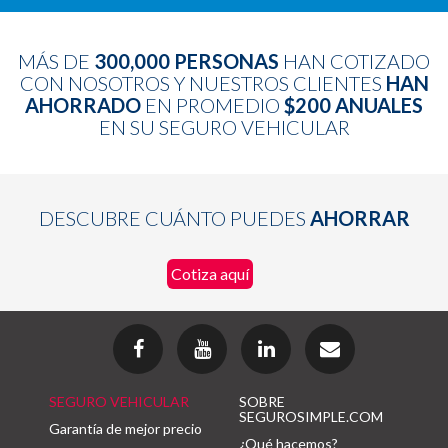
MÁS DE
300,000 PERSONAS
HAN COTIZADO
CON NOSOTROS Y NUESTROS CLIENTES
HAN
AHORRADO
EN PROMEDIO
$200 ANUALES
EN SU SEGURO VEHICULAR
DESCUBRE CUÁNTO PUEDES
AHORRAR
Cotiza aquí
SEGURO VEHICULAR
SOBRE
SEGUROSIMPLE.COM
Garantía de mejor precio
¿Qué hacemos?