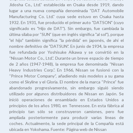
Jidosha Co., Ltd.” establecida en Osaka desde 1919, dando
lugar a una nueva compañía denominada “DAT Automobile
Manufacturing Co. Ltd.” cuya sede estuvo en Osaka hasta
1932. En 1931, fue producido el primer auto "DATSON" (cuyo
significado es "Hijo de DAT"). Sin embargo, fue cambiada la
última sílaba por “SUN” (que en inglés significa "al sol"), porque
"el hijo" también significa "la pérdida" en japonés, de ahí el
nombre definitivo de "DATSUN". En junio de 1934, la empresa
fue refundada por Yoshisuke Aikawa y se convirtió en la
“Nissan Motor Co., Ltd.”. Durante un breve espacio de tiempo
de 2 años (1947-1948), la empresa fue denominada “Nissan
Heavy Industries Corp.”. En 1966, Nissan se fusionó con la
“Prince Motor Company“, añadiendo más modelos a su gama
como el Skyline y el Gloria. El nombre de la marca “Prince” fue
abandonado progresivamente, sin embargo siguió siendo
utilizado por algunos distribuidores de Nissan en Japón. Se
inició operaciones de ensamblado en Estados Unidos a
principios de los años 1980, en Tennessee. En esta fábrica al
principio tan sólo se construyeron camiones, pero fue
ampliada posteriormente para producir varias líneas de
coches. Actualmente, la sede principal de la Compañía está
ubicada en Yokohama. Fuente: Página web de Nissan