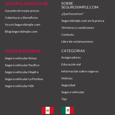
SEGURO VEHICULAR
SOBRE
SEGUROSIMPLE.COM
Garantía de mejor precio
¿Qué hacemos?
Coberturas y Beneficios
SeguroSimple.com en la prensa
Yo usé SeguroSimple.com
Términos y condiciones
Blog SeguroSimple.com
Contacto
Libro de reclamaciones
ASEGURADORAS
CATEGORIAS
Aseguradoras
Seguro vehicular Rimac
Educación vial
Seguro vehicular Pacífico
Información sobre seguros
Seguro vehicular Mapfre
Noticias
Seguro vehicular La Positiva
Seguridad
Seguro vehicular HDI
Seguro vehicular
Tips