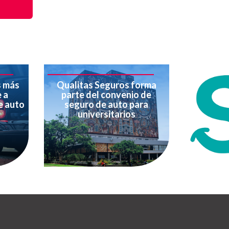
s más
Qualitas Seguros forma
 a
parte del convenio de
e auto
seguro de auto para
universitarios