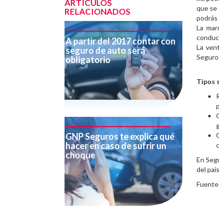
ARTÍCULOS
que se 
RELACIONADOS
podrás 
La mar
conduct
A partir del 2017 contar con
La ven
seguro de auto será
Seguros
obligatorio
Tipos 
GNP Seguros te explica qué
hacer en caso de sufrir un
choque
En Seg
del país
Fuente