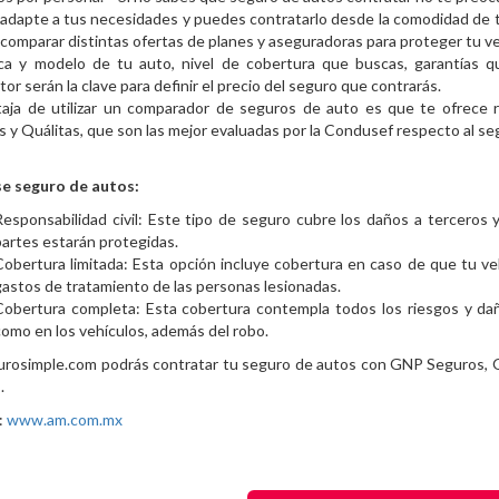
adapte a tus necesidades y puedes contratarlo desde la comodidad de t
comparar distintas ofertas de planes y aseguradoras para proteger tu ve
ca y modelo de tu auto, nivel de cobertura que buscas, garantías q
or serán la clave para definir el precio del seguro que contrarás.
taja de utilizar un comparador de seguros de auto es que te ofrece 
 y Quálitas, que son las mejor evaluadas por la Condusef respecto al se
se seguro de autos:
Responsabilidad civil: Este tipo de seguro cubre los daños a tercero
partes estarán protegidas.
Cobertura limitada: Esta opción incluye cobertura en caso de que tu v
gastos de tratamiento de las personas lesionadas.
Cobertura completa: Esta cobertura contempla todos los riesgos y da
como en los vehículos, además del robo.
urosimple.com podrás contratar tu seguro de autos con GNP Seguros, Q
.
:
www.am.com.mx