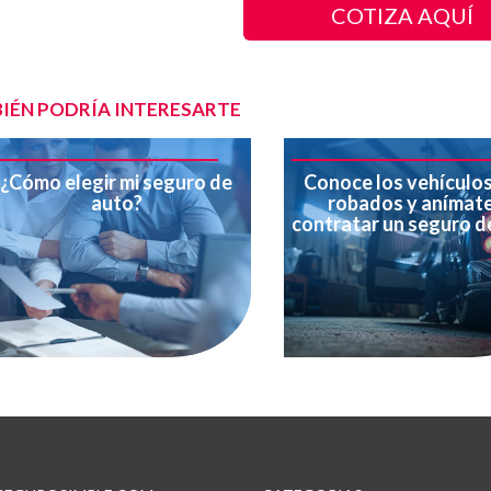
COTIZA AQUÍ
IÉN PODRÍA INTERESARTE
¿Cómo elegir mi seguro de
Conoce los vehículo
auto?
robados y anímate
contratar un seguro d