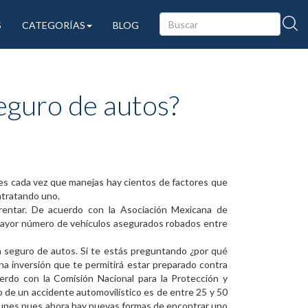
S
CATEGORÍAS
BLOG
seguro de autos?
es cada vez que manejas hay cientos de factores que
ntratando uno.
rentar. De acuerdo con la Asociación Mexicana de
mayor número de vehículos asegurados robados entre
seguro de autos. Si te estás preguntando ¿por qué
na inversión que te permitirá estar preparado contra
uerdo con la Comisión Nacional para la Protección y
o de un accidente automovilístico es de entre 25 y 50
cupes pues ahora hay nuevas formas de encontrar uno