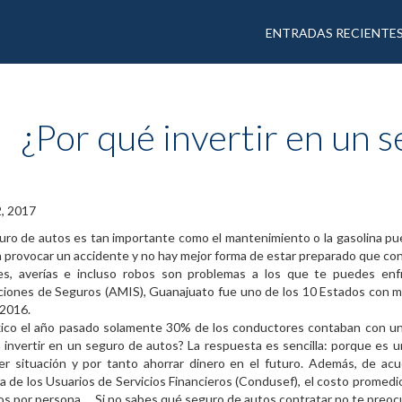
ENTRADAS RECIENTE
¿Por qué invertir en un 
2, 2017
ro de autos es tan importante como el mantenimiento o la gasolina pu
provocar un accidente y no hay mejor forma de estar preparado que co
s, averías e incluso robos son problemas a los que te puedes enf
uciones de Seguros (AMIS), Guanajuato fue uno de los 10 Estados con 
 2016.
ico el año pasado solamente 30% de los conductores contaban con un 
 invertir en un seguro de autos? La respuesta es sencilla: porque es u
ier situación y por tanto ahorrar dinero en el futuro. Además, de ac
 de los Usuarios de Servicios Financieros (Condusef), el costo promedi
os por persona. Si no sabes qué seguro de autos contratar no te preo