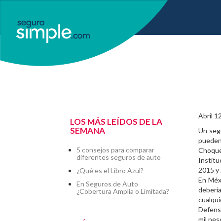
Abril 1
LOS MÁS LEÍDOS DE LA
SEMANA
Un segu
pueden 
5 consejos para comparar
Choque
diferentes seguros de auto
Instit
2015 y
¿Qué es el Libro Azul?
En Méx
En Seguros de Auto
debería
¿Cobertura Amplia o Limitada?
cualqu
Defensa
mil pes