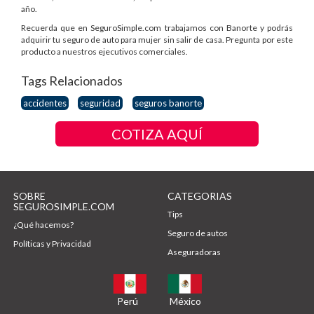
año.
Recuerda que en SeguroSimple.com trabajamos con Banorte y podrás
adquirir tu seguro de auto para mujer sin salir de casa. Pregunta por este
producto a nuestros ejecutivos comerciales.
Tags Relacionados
accidentes
seguridad
seguros banorte
COTIZA AQUÍ
SOBRE
CATEGORIAS
SEGUROSIMPLE.COM
Tips
¿Qué hacemos?
Seguro de autos
Políticas y Privacidad
Aseguradoras
Perú
México