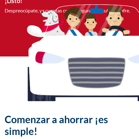
¡Listo!​
Despreocúpate, ya cuentas con tu seguro vehicular Mapfre.
Comenzar a ahorrar ¡es
simple!​