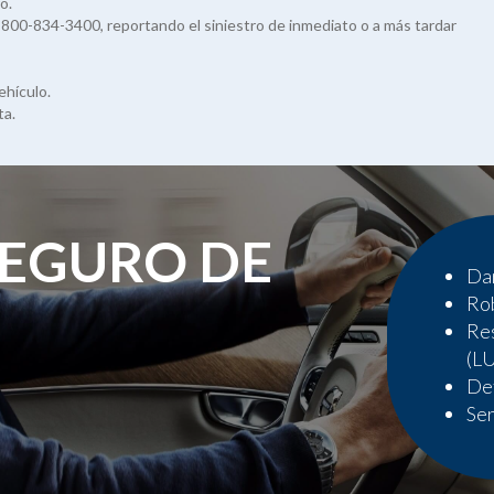
o.
1-800-834-3400, reportando el siniestro de inmediato o a más tardar
ehículo.
ta.
SEGURO DE
Dañ
Rob
Res
(LU
Def
Ser