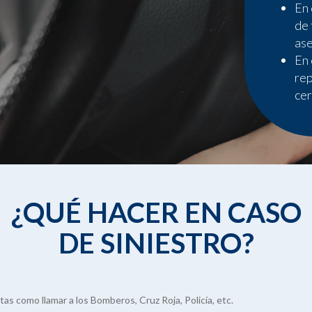
En 
de 
ase
En 
rep
cer
¿QUÉ HACER EN CASO
DE SINIESTRO?
as como llamar a los Bomberos, Cruz Roja, Policía, etc.