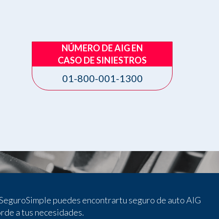
NÚMERO DE AIG EN
CASO DE SINIESTROS
01-800-001-1300
SeguroSimple puedes encontrartu seguro de auto AIG
rde a tus necesidades.