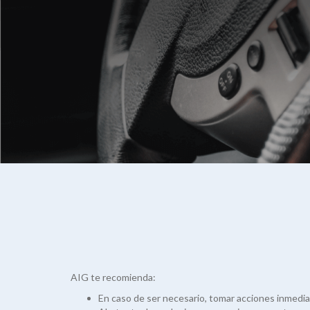
AIG te recomienda:
En caso de ser necesario, tomar acciones inmediat