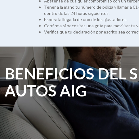
Abstente de cualquier compromiso con un tercer
Tener a la mano tu número de póliza y llamar a 0
dentro de las 24 horas siguientes.
Espera la llegada de uno de los ajustadores.
Confirma si necesitas una grúa para movilizar tu v
Verifica que tu declaración por escrito sea correc
BENEFICIOS DEL 
AUTOS AIG
ban